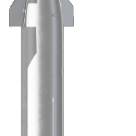
Hoja A4
297×210mm
Lata
115.2x66.3x66.3mm
Hombre
1.8×0.6m
Mujer
1.8×0.6m
+