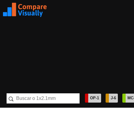
Compare
Visually
OP-1
J-6
MC
Batería AAA
44.5×10.5×10.5mm
Batería AA
50.5×14×14mm